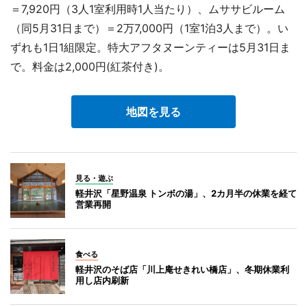
＝7,920円（3人1室利用時1人当たり）、ムササビルーム
（同5月31日まで）＝2万7,000円（1室1泊3人まで）。い
ずれも1日1組限定。特大アフタヌーンティーは5月31日ま
で。料金は2,000円(紅茶付き)。
地図を見る
見る・遊ぶ
軽井沢「星野温泉 トンボの湯」、2カ月半の休業を経て
営業再開
食べる
軽井沢のそば店「川上庵せきれい橋店」、冬期休業利
用し店内刷新