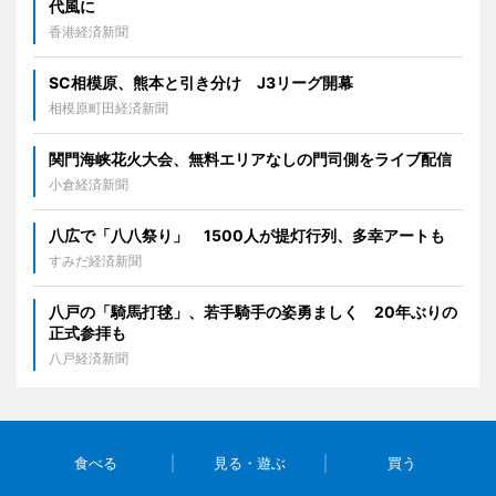
代風に
香港経済新聞
SC相模原、熊本と引き分け J3リーグ開幕
相模原町田経済新聞
関門海峡花火大会、無料エリアなしの門司側をライブ配信
小倉経済新聞
八広で「八八祭り」 1500人が提灯行列、多幸アートも
すみだ経済新聞
八戸の「騎馬打毬」、若手騎手の姿勇ましく 20年ぶりの
正式参拝も
八戸経済新聞
食べる
見る・遊ぶ
買う