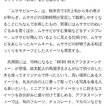
「ムササビルーム」は、軽井沢で3月上旬から冬の寒さ
が和らぎ、ムササビの活動時間が安定して観察しやすくな
ることにちなんで企画したもの。部屋にはムササビのぬい
ぐるみを置くほか、ムササビがすむ巣箱などをディスプレ
ー。ムササビが飛んでいるように見える仕掛けや、ムササ
ビをあしらったルームキーも。ムササビの好物である松ぼ
っくりをモチーフとしたスイーツも用意する。
共用部には、15時になると「BEB5 特大アフタヌーンテ
ィー」が登場。総支配人の馬場淳太さんが山で切り出した
木も使ってオリジナルで作ったという。高い場所にあるス
イーツを、丸太の台の上に乗って取っている写真を撮る人
も多いという。ミニアフタヌーンティーセットに好きなス
イーツを自分好みに盛り付けて楽しめる。アフタヌーンテ
ィーでは、旬のフルーツ、チョコレート、マカロンなどを