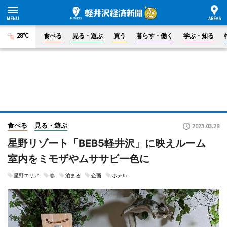
28°C
食べる
見る・遊ぶ
買う
暮らす・働く
学ぶ・知る
食べる
見る・遊ぶ
2023.03.28
星野リゾート「BEB5軽井沢」に映えルーム
室内をミモザやムササビ一色に
星野エリア
春
泊まる
企画
ホテル