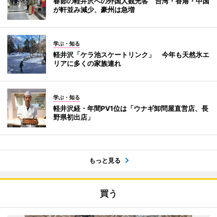
春節の軽井沢への外国人観光客 台湾・香港・中国
が軒並み減少、豪州は急増
学ぶ・知る
軽井沢「ケラ池スケートリンク」 今年も天然氷エ
リアに多くの家族連れ
学ぶ・知る
軽井沢経・年間PV1位は「ウナギ卸問屋直営店、長
野県初出店」
もっと見る
買う