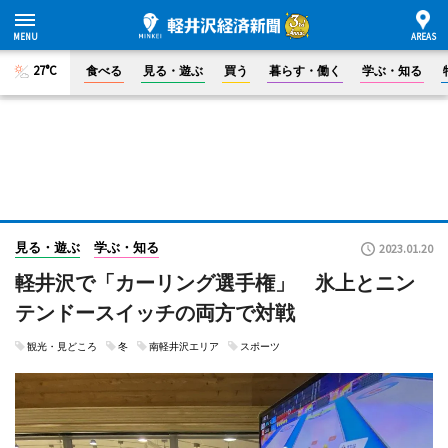
27°C
食べる
見る・遊ぶ
買う
暮らす・働く
学ぶ・知る
見る・遊ぶ
学ぶ・知る
2023.01.20
軽井沢で「カーリング選手権」 氷上とニン
テンドースイッチの両方で対戦
観光・見どころ
冬
南軽井沢エリア
スポーツ