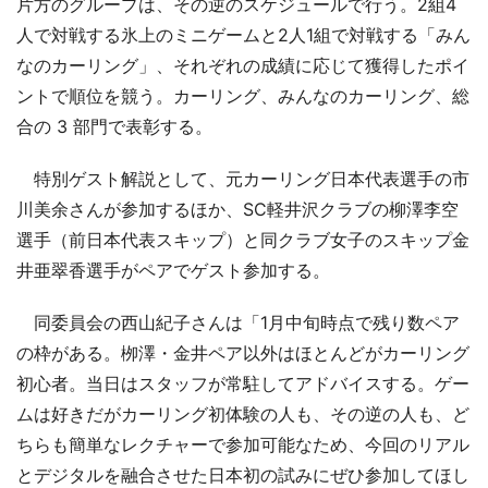
片方のグループは、その逆のスケジュールで行う。2組4
人で対戦する氷上のミニゲームと2人1組で対戦する「みん
なのカーリング」、それぞれの成績に応じて獲得したポイ
ントで順位を競う。カーリング、みんなのカーリング、総
合の 3 部門で表彰する。
特別ゲスト解説として、元カーリング日本代表選手の市
川美余さんが参加するほか、SC軽井沢クラブの柳澤李空
選手（前日本代表スキップ）と同クラブ女子のスキップ金
井亜翠香選手がペアでゲスト参加する。
同委員会の西山紀子さんは「1月中旬時点で残り数ペア
の枠がある。栁澤・金井ペア以外はほとんどがカーリング
初心者。当日はスタッフが常駐してアドバイスする。ゲー
ムは好きだがカーリング初体験の人も、その逆の人も、ど
ちらも簡単なレクチャーで参加可能なため、今回のリアル
とデジタルを融合させた日本初の試みにぜひ参加してほし