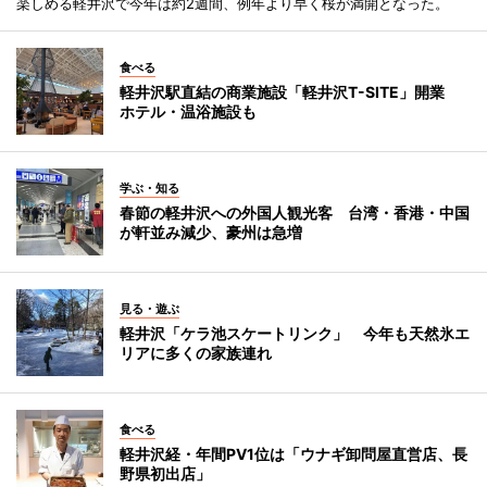
楽しめる軽井沢で今年は約2週間、例年より早く桜が満開となった。
食べる
軽井沢駅直結の商業施設「軽井沢T-SITE」開業
ホテル・温浴施設も
学ぶ・知る
春節の軽井沢への外国人観光客 台湾・香港・中国
が軒並み減少、豪州は急増
見る・遊ぶ
軽井沢「ケラ池スケートリンク」 今年も天然氷エ
リアに多くの家族連れ
食べる
軽井沢経・年間PV1位は「ウナギ卸問屋直営店、長
野県初出店」