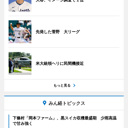
先発した菅野 大リーグ
米大統領ヘリに民間機接近
もっと見る
みん経トピックス
下條村「岡本ファーム」、黒スイカ収穫最盛期 少雨高温
で甘み強く