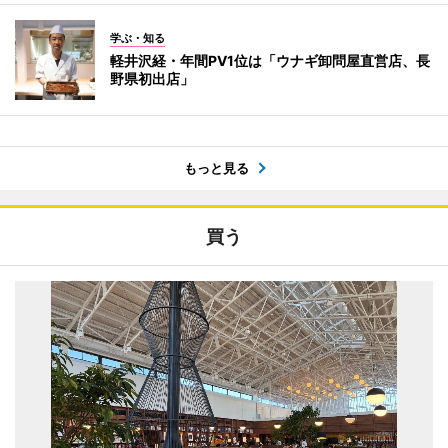
学ぶ・知る
軽井沢経・年間PV1位は「ウナギ卸問屋直営店、長
野県初出店」
もっと見る
買う