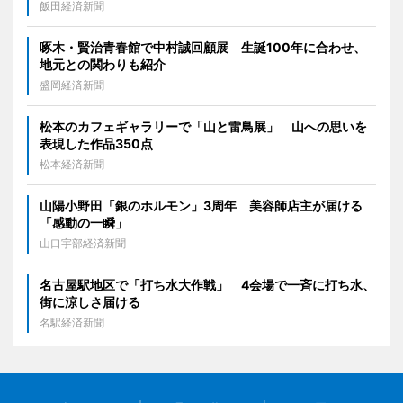
飯田経済新聞
啄木・賢治青春館で中村誠回顧展 生誕100年に合わせ、
地元との関わりも紹介
盛岡経済新聞
松本のカフェギャラリーで「山と雷鳥展」 山への思いを
表現した作品350点
松本経済新聞
山陽小野田「銀のホルモン」3周年 美容師店主が届ける
「感動の一瞬」
山口宇部経済新聞
名古屋駅地区で「打ち水大作戦」 4会場で一斉に打ち水、
街に涼しさ届ける
名駅経済新聞