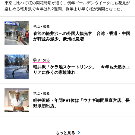
東京に比べて桜の開花時期が遅く、例年ゴールデンウイークにも花見が
楽しめる軽井沢で今年は約2週間、例年より早く桜が満開となった。
学ぶ・知る
春節の軽井沢への外国人観光客 台湾・香港・中国
が軒並み減少、豪州は急増
学ぶ・知る
軽井沢「ケラ池スケートリンク」 今年も天然氷エ
リアに多くの家族連れ
学ぶ・知る
軽井沢経・年間PV1位は「ウナギ卸問屋直営店、長
野県初出店」
もっと見る