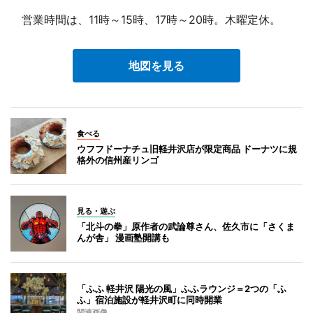
営業時間は、11時～15時、17時～20時。木曜定休。
地図を見る
食べる
ウフフドーナチュ旧軽井沢店が限定商品 ドーナツに規
格外の信州産リンゴ
見る・遊ぶ
「北斗の拳」原作者の武論尊さん、佐久市に「さくま
んが舎」 漫画塾開講も
「ふふ 軽井沢 陽光の風」ふふラウンジ＝2つの「ふ
ふ」宿泊施設が軽井沢町に同時開業
関連画像