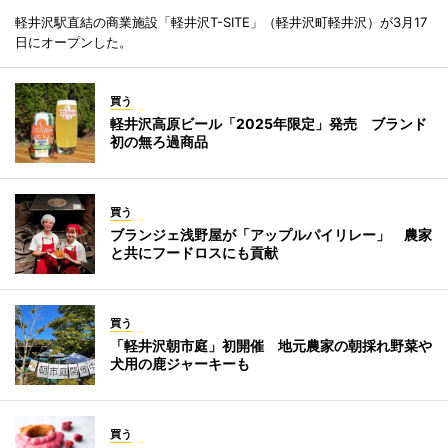
軽井沢駅直結の商業施設「軽井沢T-SITE」（軽井沢町軽井沢）が3月17
日にオープンした。
買う
軽井沢高原ビール「2025年限定」発売 ブランド
初の無ろ過商品
買う
ブランジェ浅野屋が「アップルパイリレー」 農家
と共にフードロスにも貢献
買う
「軽井沢朝市庭」初開催 地元農家の朝採れ野菜や
犬用の鹿ジャーキーも
買う