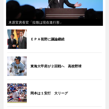
木原官房長官「拉致は現在進行形」
ＥＰＡ視野に議論継続
東海大甲府が２回戦へ 高校野球
岡本は１安打 大リーグ