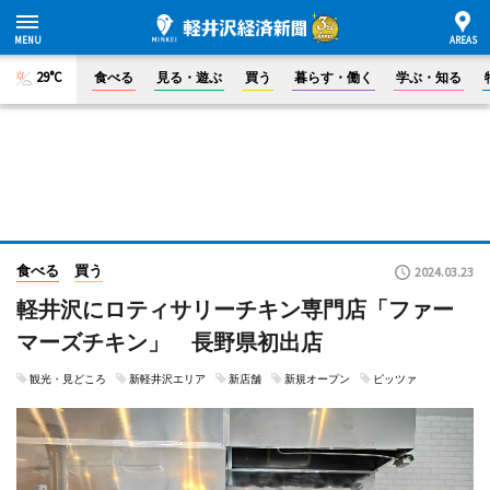
29°C
食べる
見る・遊ぶ
買う
暮らす・働く
学ぶ・知る
食べる
買う
2024.03.23
軽井沢にロティサリーチキン専門店「ファー
マーズチキン」 長野県初出店
観光・見どころ
新軽井沢エリア
新店舗
新規オープン
ピッツァ