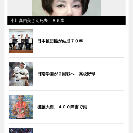
小川真由美さん死去、８６歳
日本被団協が結成７０年
日南学園が２回戦へ 高校野球
後藤大樹、４００障害で銀