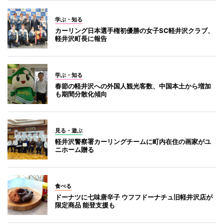
学ぶ・知る
カーリング日本選手権初優勝の女子SC軽井沢クラブ、
軽井沢町長に報告
学ぶ・知る
春節の軽井沢への外国人観光客数、中国本土から増加
も期間分散化傾向
見る・遊ぶ
軽井沢警察署カーリングチームに町内在住の画家がユ
ニホーム贈る
食べる
ドーナツに七味唐辛子 ウフフドーナチュ旧軽井沢店が
限定商品 能登支援も