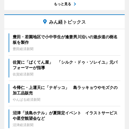
もっと見る
みん経トピックス
豊田・若園地区で小中学生が逢妻男川沿いの遊歩道の樹名
板を製作
豊田経済新聞
佐賀に「ばくてん屋」 「シルク・ドゥ・ソレイユ」元パ
フォーマーが指導
佐賀経済新聞
今帰仁・上運天に「ナギッコ」 島ラッキョウやモズクの
加工品販売
やんばる経済新聞
沼津「淡島ホテル」が夏限定イベント イラストサービス
や星空観望会など
沼津経済新聞