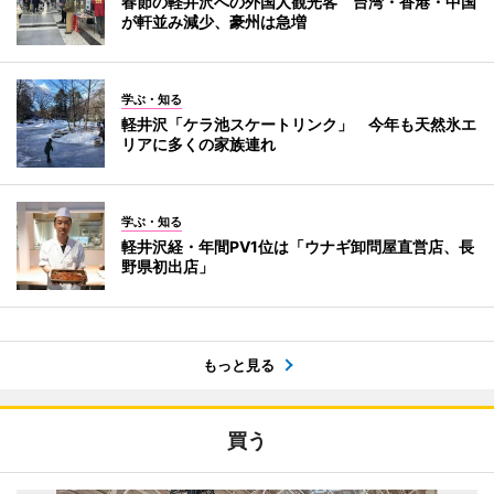
春節の軽井沢への外国人観光客 台湾・香港・中国
が軒並み減少、豪州は急増
学ぶ・知る
軽井沢「ケラ池スケートリンク」 今年も天然氷エ
リアに多くの家族連れ
学ぶ・知る
軽井沢経・年間PV1位は「ウナギ卸問屋直営店、長
野県初出店」
もっと見る
買う