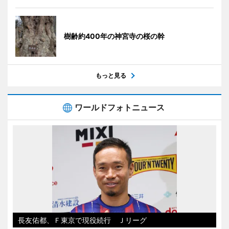
樹齢約400年の神宮寺の桜の幹
もっと見る
ワールドフォトニュース
長友佑都、Ｆ東京で現役続行 Ｊリーグ