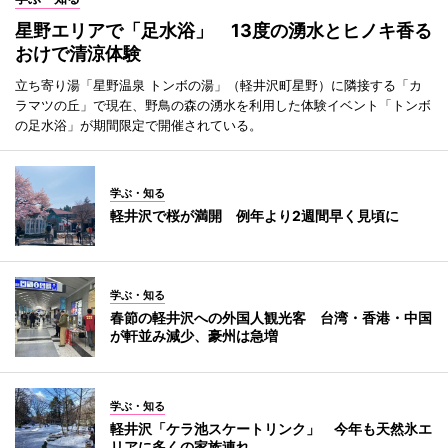
星野エリアで「足水浴」 13度の湧水とヒノキ香る
おけで清涼体験
立ち寄り湯「星野温泉 トンボの湯」（軽井沢町星野）に隣接する「カ
ラマツの丘」で現在、野鳥の森の湧水を利用した体験イベント「トンボ
の足水浴」が期間限定で開催されている。
学ぶ・知る
軽井沢で桜が満開 例年より2週間早く見頃に
学ぶ・知る
春節の軽井沢への外国人観光客 台湾・香港・中国
が軒並み減少、豪州は急増
学ぶ・知る
軽井沢「ケラ池スケートリンク」 今年も天然氷エ
リアに多くの家族連れ