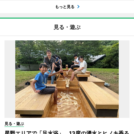
もっと見る
見る・遊ぶ
見る・遊ぶ
星野エリアで「足水浴」 13度の湧水とヒノキ香る