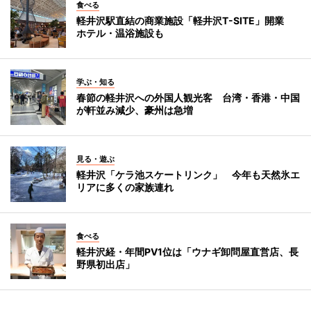
食べる
軽井沢駅直結の商業施設「軽井沢T-SITE」開業
ホテル・温浴施設も
学ぶ・知る
春節の軽井沢への外国人観光客 台湾・香港・中国
が軒並み減少、豪州は急増
見る・遊ぶ
軽井沢「ケラ池スケートリンク」 今年も天然氷エ
リアに多くの家族連れ
食べる
軽井沢経・年間PV1位は「ウナギ卸問屋直営店、長
野県初出店」