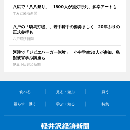
八広で「八八祭り」 1500人が提灯行列、多幸アートも
すみだ経済新聞
八戸の「騎馬打毬」、若手騎手の姿勇ましく 20年ぶりの
正式参拝も
八戸経済新聞
河津で「ジビエバーガー体験」 小中学生30人が参加、鳥
獣被害学ぶ講座も
伊豆下田経済新聞
食べる
見る・遊ぶ
買う
暮らす・働く
学ぶ・知る
特集