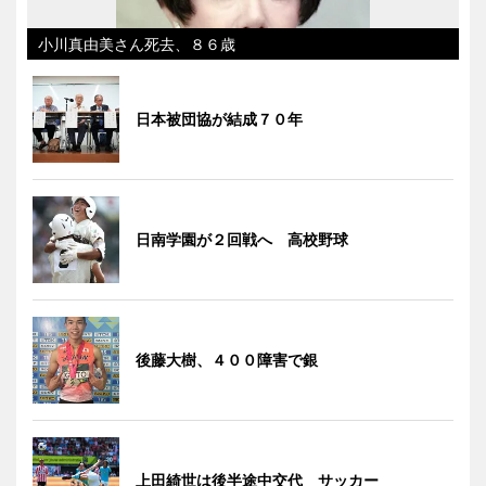
小川真由美さん死去、８６歳
日本被団協が結成７０年
日南学園が２回戦へ 高校野球
後藤大樹、４００障害で銀
上田綺世は後半途中交代 サッカー