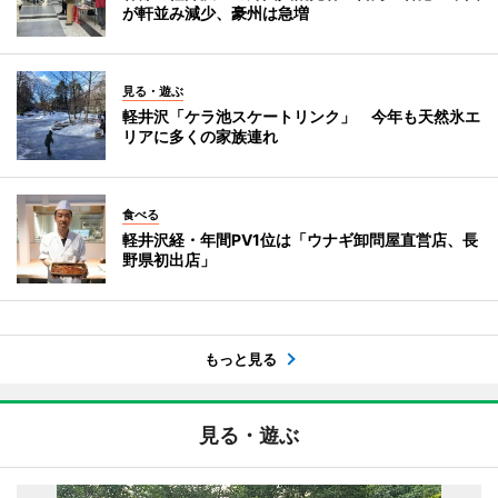
が軒並み減少、豪州は急増
見る・遊ぶ
軽井沢「ケラ池スケートリンク」 今年も天然氷エ
リアに多くの家族連れ
食べる
軽井沢経・年間PV1位は「ウナギ卸問屋直営店、長
野県初出店」
もっと見る
見る・遊ぶ