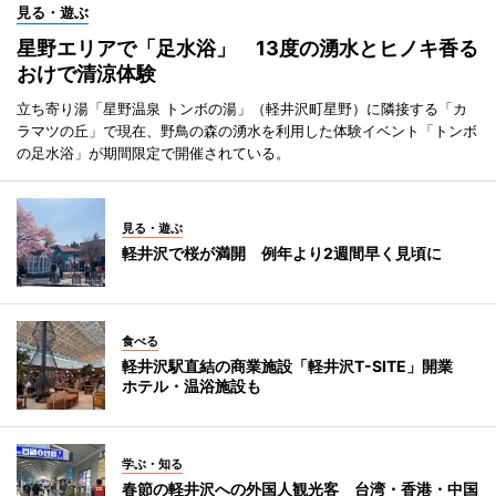
見る・遊ぶ
星野エリアで「足水浴」 13度の湧水とヒノキ香る
おけで清涼体験
立ち寄り湯「星野温泉 トンボの湯」（軽井沢町星野）に隣接する「カ
ラマツの丘」で現在、野鳥の森の湧水を利用した体験イベント「トンボ
の足水浴」が期間限定で開催されている。
見る・遊ぶ
軽井沢で桜が満開 例年より2週間早く見頃に
食べる
軽井沢駅直結の商業施設「軽井沢T-SITE」開業
ホテル・温浴施設も
学ぶ・知る
春節の軽井沢への外国人観光客 台湾・香港・中国