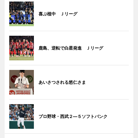
喜ぶ植中 Ｊリーグ
鹿島、逆転で白星発進 Ｊリーグ
あいさつされる悠仁さま
プロ野球・西武２―５ソフトバンク