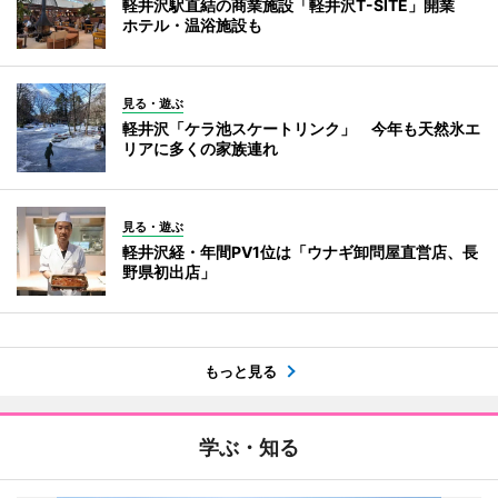
軽井沢駅直結の商業施設「軽井沢T-SITE」開業
ホテル・温浴施設も
見る・遊ぶ
軽井沢「ケラ池スケートリンク」 今年も天然氷エ
リアに多くの家族連れ
見る・遊ぶ
軽井沢経・年間PV1位は「ウナギ卸問屋直営店、長
野県初出店」
もっと見る
学ぶ・知る