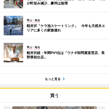
が軒並み減少、豪州は急増
学ぶ・知る
軽井沢「ケラ池スケートリンク」 今年も天然氷エ
リアに多くの家族連れ
学ぶ・知る
軽井沢経・年間PV1位は「ウナギ卸問屋直営店、長
野県初出店」
もっと見る
買う