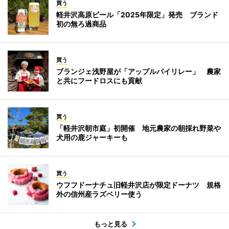
買う
軽井沢高原ビール「2025年限定」発売 ブランド
初の無ろ過商品
買う
ブランジェ浅野屋が「アップルパイリレー」 農家
と共にフードロスにも貢献
買う
「軽井沢朝市庭」初開催 地元農家の朝採れ野菜や
犬用の鹿ジャーキーも
買う
ウフフドーナチュ旧軽井沢店が限定ドーナツ 規格
外の信州産ラズベリー使う
もっと見る