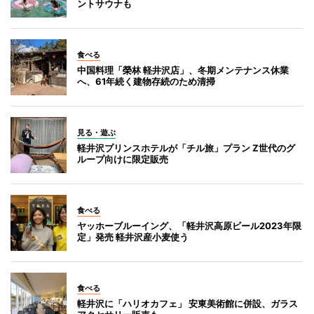
ントサウナも
食べる
中国料理「榮林 軽井沢店」、冬期メンテナンス休業
へ、61年続く建物存続のため清掃
見る・遊ぶ
軽井沢プリンスホテルが「チル旅」プラン Z世代のグ
ループ向けに限定販売
食べる
ヤッホーブルーイング、「軽井沢高原ビール2023年限
定」発売 軽井沢産小麦使う
食べる
軽井沢に「ハリオカフェ」 安東美術館に併設、ガラス