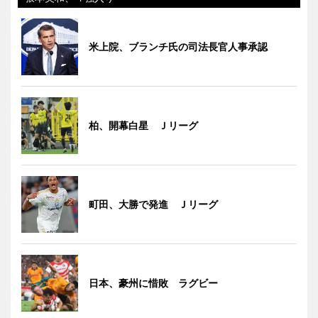
米上院、ブランチ氏の司法長官人事承認
柏、開幕白星 Ｊリーグ
町田、大勝で発進 Ｊリーグ
日本、豪州に惜敗 ラグビー