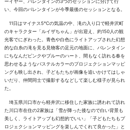
ーイヤー、バレンタインの3つのセッションに分けて行
い、今回のバレンタインが今季最後のセッションとなる。
11日はマイナス5℃の気温の中、滝の入り口で軽井沢町
のキャラクター「ルイザちゃん」が出迎え、約150人の観
光客でにぎわった。青色や白色にライトアップされた幻想
的な白糸の滝を見る見物客の足元の地面に、バレンタイン
にちなんだピンクやブルーのハート、間もなく訪れる春を
思わせるようなパステルカラーのプロジェクションマッピ
ングも映し出され、子どもたちが画像を追いかけてはしゃ
いだり、仲間同士で撮影するなどして楽しむ様子が見られ
た。
埼玉県川口市から軽井沢に移住した家族に誘われて訪れ
た川口市在住の2家族は「雪が降った後なので白い背景も
美しく、ライトアップも幻想的でいい」「子どもたちもプ
ロジェクションマッピングを楽しんでくれて良かった」と