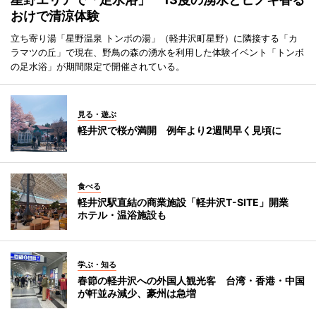
おけで清涼体験
立ち寄り湯「星野温泉 トンボの湯」（軽井沢町星野）に隣接する「カ
ラマツの丘」で現在、野鳥の森の湧水を利用した体験イベント「トンボ
の足水浴」が期間限定で開催されている。
見る・遊ぶ
軽井沢で桜が満開 例年より2週間早く見頃に
食べる
軽井沢駅直結の商業施設「軽井沢T-SITE」開業
ホテル・温浴施設も
学ぶ・知る
春節の軽井沢への外国人観光客 台湾・香港・中国
が軒並み減少、豪州は急増