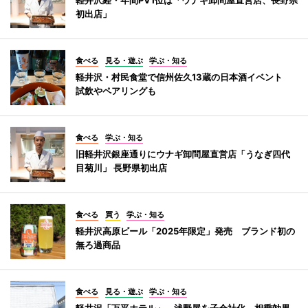
初出店」
食べる
見る・遊ぶ
学ぶ・知る
軽井沢・村民食堂で信州佐久13蔵の日本酒イベント
試飲やペアリングも
食べる
学ぶ・知る
旧軽井沢銀座通りにウナギ卸問屋直営店「うなぎ四代
目菊川」 長野県初出店
食べる
買う
学ぶ・知る
軽井沢高原ビール「2025年限定」発売 ブランド初の
無ろ過商品
食べる
見る・遊ぶ
学ぶ・知る
軽井沢「万平ホテル」、浅野屋を子会社化 相乗効果