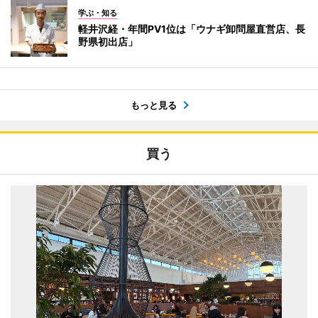
学ぶ・知る
軽井沢経・年間PV1位は「ウナギ卸問屋直営店、長
野県初出店」
もっと見る
買う