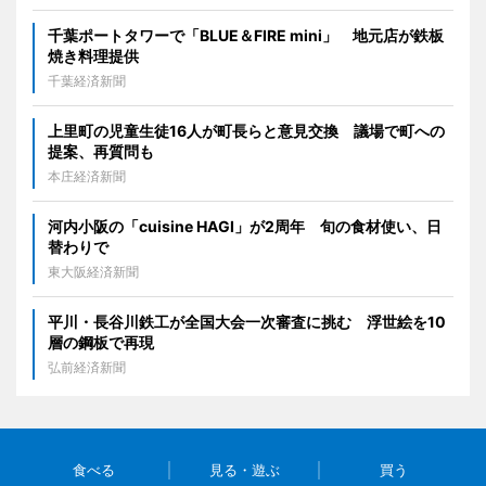
千葉ポートタワーで「BLUE＆FIRE mini」 地元店が鉄板
焼き料理提供
千葉経済新聞
上里町の児童生徒16人が町長らと意見交換 議場で町への
提案、再質問も
本庄経済新聞
河内小阪の「cuisine HAGI」が2周年 旬の食材使い、日
替わりで
東大阪経済新聞
平川・長谷川鉄工が全国大会一次審査に挑む 浮世絵を10
層の鋼板で再現
弘前経済新聞
食べる
見る・遊ぶ
買う