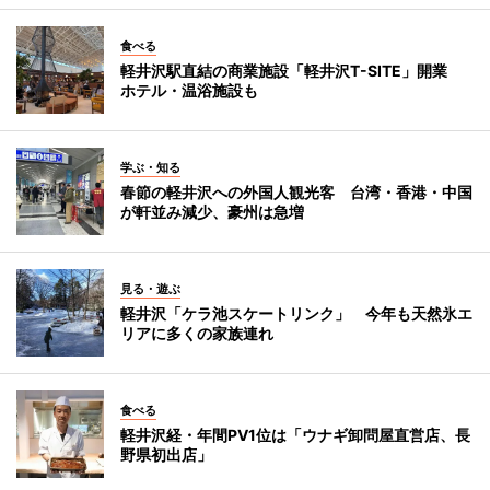
食べる
軽井沢駅直結の商業施設「軽井沢T-SITE」開業
ホテル・温浴施設も
学ぶ・知る
春節の軽井沢への外国人観光客 台湾・香港・中国
が軒並み減少、豪州は急増
見る・遊ぶ
軽井沢「ケラ池スケートリンク」 今年も天然氷エ
リアに多くの家族連れ
食べる
軽井沢経・年間PV1位は「ウナギ卸問屋直営店、長
野県初出店」