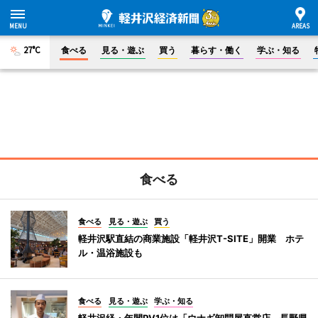
27°C
食べる
見る・遊ぶ
買う
暮らす・働く
学ぶ・知る
食べる
食べる
見る・遊ぶ
買う
軽井沢駅直結の商業施設「軽井沢T-SITE」開業 ホテ
ル・温浴施設も
食べる
見る・遊ぶ
学ぶ・知る
軽井沢経・年間PV1位は「ウナギ卸問屋直営店、長野県