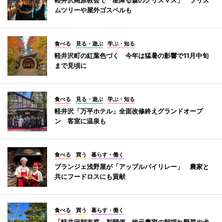
ムツリーや屋外ゴスペルも
食べる
見る・遊ぶ
学ぶ・知る
軽井沢町の紅葉色づく 今年は猛暑の影響で11月中旬
まで見頃に
食べる
見る・遊ぶ
学ぶ・知る
軽井沢「万平ホテル」全面改修終えグランドオープ
ン 客室に温泉も
食べる
買う
暮らす・働く
ブランジェ浅野屋が「アップルパイリレー」 農家と
共にフードロスにも貢献
食べる
買う
暮らす・働く
「軽井沢朝市庭」初開催 地元農家の朝採れ野菜や犬