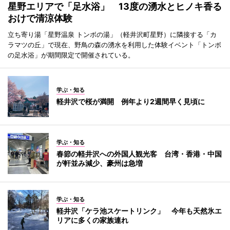
星野エリアで「足水浴」 13度の湧水とヒノキ香る
おけで清涼体験
立ち寄り湯「星野温泉 トンボの湯」（軽井沢町星野）に隣接する「カ
ラマツの丘」で現在、野鳥の森の湧水を利用した体験イベント「トンボ
の足水浴」が期間限定で開催されている。
学ぶ・知る
軽井沢で桜が満開 例年より2週間早く見頃に
学ぶ・知る
春節の軽井沢への外国人観光客 台湾・香港・中国
が軒並み減少、豪州は急増
学ぶ・知る
軽井沢「ケラ池スケートリンク」 今年も天然氷エ
リアに多くの家族連れ