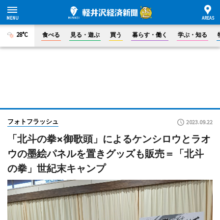
28°C
食べる
見る・遊ぶ
買う
暮らす・働く
学ぶ・知る
フォトフラッシュ
2023.09.22
「北斗の拳×御歌頭」によるケンシロウとラオ
ウの墨絵パネルを置きグッズも販売＝「北斗
の拳」世紀末キャンプ