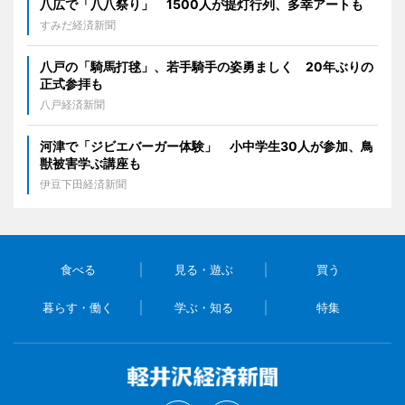
八広で「八八祭り」 1500人が提灯行列、多幸アートも
すみだ経済新聞
八戸の「騎馬打毬」、若手騎手の姿勇ましく 20年ぶりの
正式参拝も
八戸経済新聞
河津で「ジビエバーガー体験」 小中学生30人が参加、鳥
獣被害学ぶ講座も
伊豆下田経済新聞
食べる
見る・遊ぶ
買う
暮らす・働く
学ぶ・知る
特集