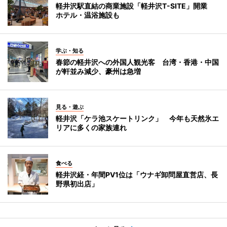
軽井沢駅直結の商業施設「軽井沢T-SITE」開業
ホテル・温浴施設も
学ぶ・知る
春節の軽井沢への外国人観光客 台湾・香港・中国
が軒並み減少、豪州は急増
見る・遊ぶ
軽井沢「ケラ池スケートリンク」 今年も天然氷エ
リアに多くの家族連れ
食べる
軽井沢経・年間PV1位は「ウナギ卸問屋直営店、長
野県初出店」