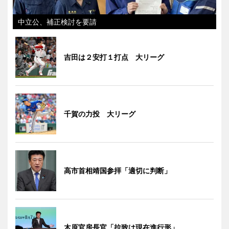
中立公、補正検討を要請
吉田は２安打１打点 大リーグ
千賀の力投 大リーグ
高市首相靖国参拝「適切に判断」
木原官房長官「拉致は現在進行形」