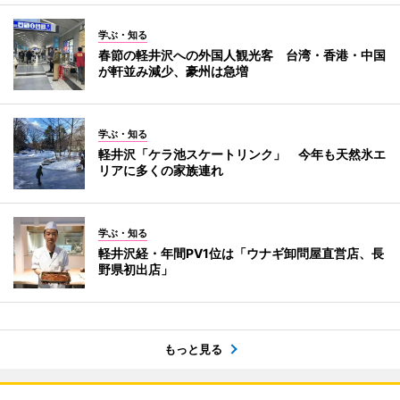
学ぶ・知る
春節の軽井沢への外国人観光客 台湾・香港・中国
が軒並み減少、豪州は急増
学ぶ・知る
軽井沢「ケラ池スケートリンク」 今年も天然氷エ
リアに多くの家族連れ
学ぶ・知る
軽井沢経・年間PV1位は「ウナギ卸問屋直営店、長
野県初出店」
もっと見る