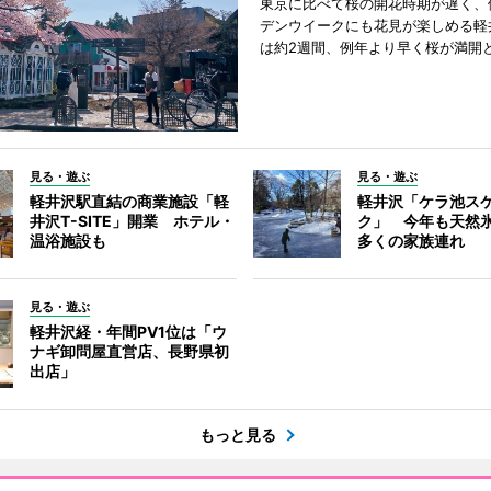
東京に比べて桜の開花時期が遅く、
デンウイークにも花見が楽しめる軽
は約2週間、例年より早く桜が満開
見る・遊ぶ
見る・遊ぶ
軽井沢駅直結の商業施設「軽
軽井沢「ケラ池ス
井沢T-SITE」開業 ホテル・
ク」 今年も天然
温浴施設も
多くの家族連れ
見る・遊ぶ
軽井沢経・年間PV1位は「ウ
ナギ卸問屋直営店、長野県初
出店」
もっと見る