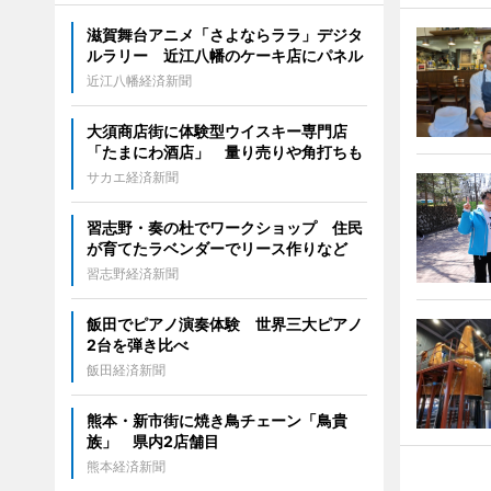
滋賀舞台アニメ「さよならララ」デジタ
ルラリー 近江八幡のケーキ店にパネル
近江八幡経済新聞
大須商店街に体験型ウイスキー専門店
「たまにわ酒店」 量り売りや角打ちも
サカエ経済新聞
習志野・奏の杜でワークショップ 住民
が育てたラベンダーでリース作りなど
習志野経済新聞
飯田でピアノ演奏体験 世界三大ピアノ
2台を弾き比べ
飯田経済新聞
熊本・新市街に焼き鳥チェーン「鳥貴
族」 県内2店舗目
熊本経済新聞