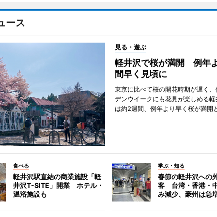
ュース
見る・遊ぶ
軽井沢で桜が満開 例年よ
間早く見頃に
東京に比べて桜の開花時期が遅く、
デンウイークにも花見が楽しめる軽
は約2週間、例年より早く桜が満開
食べる
学ぶ・知る
軽井沢駅直結の商業施設「軽
春節の軽井沢への
井沢T-SITE」開業 ホテル・
客 台湾・香港・
温浴施設も
み減少、豪州は急