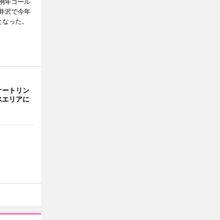
例年ゴール
井沢で今年
となった。
ケートリン
氷エリアに