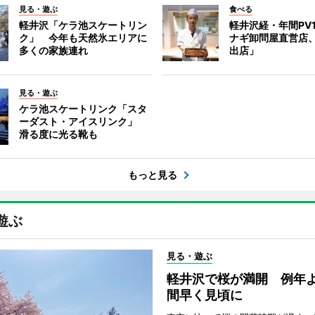
見る・遊ぶ
食べる
軽井沢「ケラ池スケートリン
軽井沢経・年間PV
ク」 今年も天然氷エリアに
ナギ卸問屋直営店
多くの家族連れ
出店」
見る・遊ぶ
ケラ池スケートリンク「スタ
ーダスト・アイスリンク」
滑る度に光る靴も
もっと見る
遊ぶ
見る・遊ぶ
軽井沢で桜が満開 例年よ
間早く見頃に