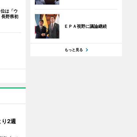
1位は「ウ
、長野県初
ＥＰＡ視野に議論継続
もっと見る
り2週