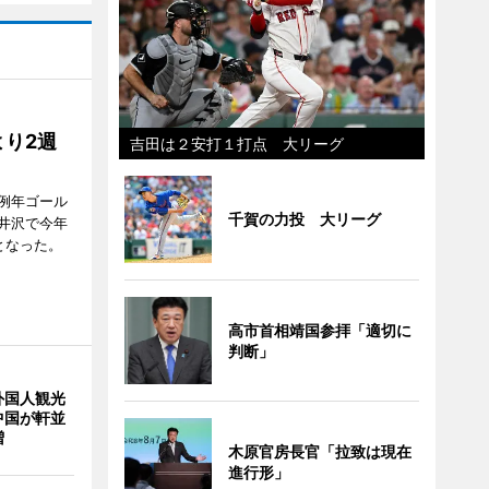
り2週
吉田は２安打１打点 大リーグ
例年ゴール
千賀の力投 大リーグ
井沢で今年
となった。
高市首相靖国参拝「適切に
判断」
外国人観光
中国が軒並
増
木原官房長官「拉致は現在
進行形」