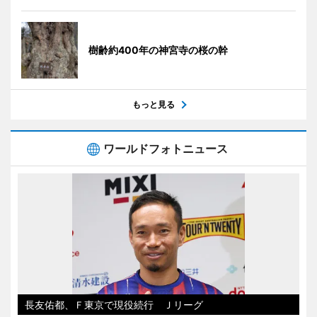
樹齢約400年の神宮寺の桜の幹
もっと見る
ワールドフォトニュース
長友佑都、Ｆ東京で現役続行 Ｊリーグ