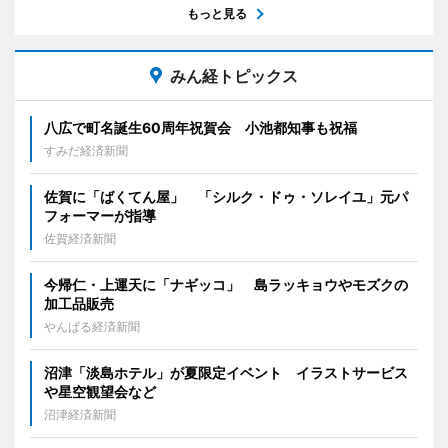
もっと見る
みん経トピックス
八広で町名誕生60周年祝賀会 小池都知事も祝福
すみだ経済新聞
佐賀に「ばくてん屋」 「シルク・ドゥ・ソレイユ」元パ
フォーマーが指導
佐賀経済新聞
今帰仁・上運天に「ナギッコ」 島ラッキョウやモズクの
加工品販売
やんばる経済新聞
沼津「淡島ホテル」が夏限定イベント イラストサービス
や星空観望会など
沼津経済新聞