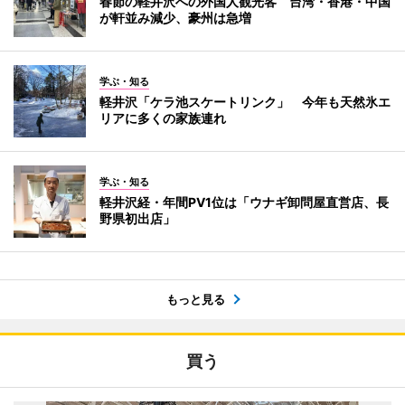
春節の軽井沢への外国人観光客 台湾・香港・中国
が軒並み減少、豪州は急増
学ぶ・知る
軽井沢「ケラ池スケートリンク」 今年も天然氷エ
リアに多くの家族連れ
学ぶ・知る
軽井沢経・年間PV1位は「ウナギ卸問屋直営店、長
野県初出店」
もっと見る
買う