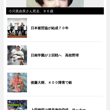
小川真由美さん死去、８６歳
日本被団協が結成７０年
日南学園が２回戦へ 高校野球
後藤大樹、４００障害で銀
上田綺世は後半途中交代 サッカー