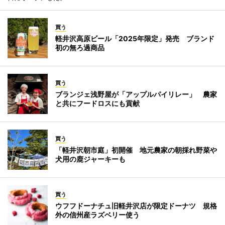
買う
軽井沢高原ビール「2025年限定」発売 ブランド
初の無ろ過商品
買う
ブランジェ浅野屋が「アップルパイリレー」 農家
と共にフードロスにも貢献
買う
「軽井沢朝市庭」初開催 地元農家の朝採れ野菜や
犬用の鹿ジャーキーも
買う
ウフフドーナチュ旧軽井沢店が限定ドーナツ 規格
外の信州産ラズベリー使う