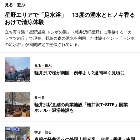
見る・遊ぶ
星野エリアで「足水浴」 13度の湧水とヒノキ香る
おけで清涼体験
立ち寄り湯「星野温泉 トンボの湯」（軽井沢町星野）に隣接する「カ
ラマツの丘」で現在、野鳥の森の湧水を利用した体験イベント「トンボ
の足水浴」が期間限定で開催されている。
見る・遊ぶ
軽井沢で桜が満開 例年より2週間早く見頃に
食べる
軽井沢駅直結の商業施設「軽井沢T-SITE」開業
ホテル・温浴施設も
学ぶ・知る
春節の軽井沢への外国人観光客 台湾・香港・中国