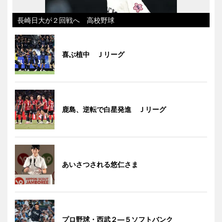
長崎日大が２回戦へ 高校野球
喜ぶ植中 Ｊリーグ
鹿島、逆転で白星発進 Ｊリーグ
あいさつされる悠仁さま
プロ野球・西武２―５ソフトバンク