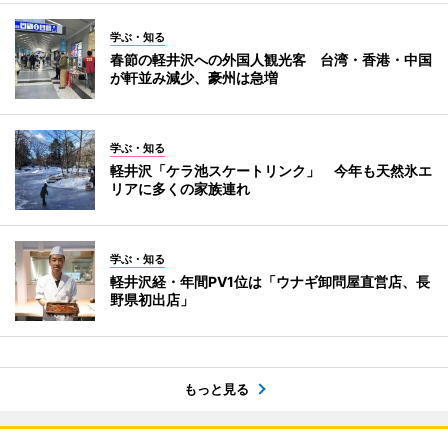
学ぶ・知る
春節の軽井沢への外国人観光客 台湾・香港・中国
が軒並み減少、豪州は急増
学ぶ・知る
軽井沢「ケラ池スケートリンク」 今年も天然氷エ
リアに多くの家族連れ
学ぶ・知る
軽井沢経・年間PV1位は「ウナギ卸問屋直営店、長
野県初出店」
もっと見る