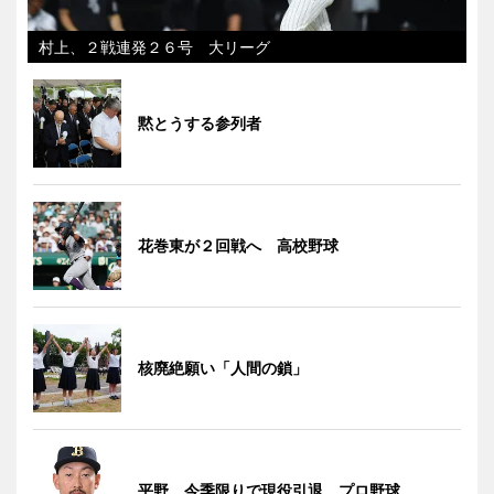
村上、２戦連発２６号 大リーグ
黙とうする参列者
花巻東が２回戦へ 高校野球
核廃絶願い「人間の鎖」
平野、今季限りで現役引退 プロ野球