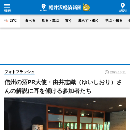
28°C
食べる
見る・遊ぶ
買う
暮らす・働く
学ぶ・知る
フォトフラッシュ
2025.10.11
信州の酒PR大使・由井志織（ゆいしおり）さ
んの解説に耳を傾ける参加者たち