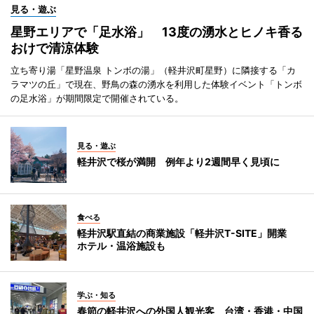
見る・遊ぶ
星野エリアで「足水浴」 13度の湧水とヒノキ香る
おけで清涼体験
立ち寄り湯「星野温泉 トンボの湯」（軽井沢町星野）に隣接する「カ
ラマツの丘」で現在、野鳥の森の湧水を利用した体験イベント「トンボ
の足水浴」が期間限定で開催されている。
見る・遊ぶ
軽井沢で桜が満開 例年より2週間早く見頃に
食べる
軽井沢駅直結の商業施設「軽井沢T-SITE」開業
ホテル・温浴施設も
学ぶ・知る
春節の軽井沢への外国人観光客 台湾・香港・中国