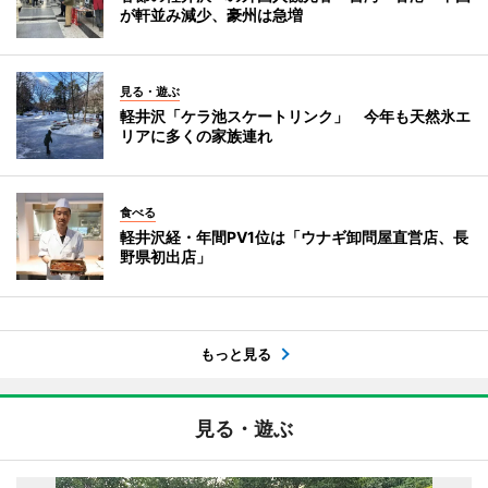
が軒並み減少、豪州は急増
見る・遊ぶ
軽井沢「ケラ池スケートリンク」 今年も天然氷エ
リアに多くの家族連れ
食べる
軽井沢経・年間PV1位は「ウナギ卸問屋直営店、長
野県初出店」
もっと見る
見る・遊ぶ