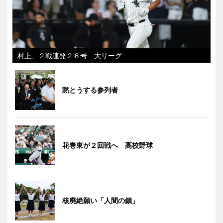
村上、２戦連発２６号 大リーグ
黙とうする参列者
花巻東が２回戦へ 高校野球
核廃絶願い「人間の鎖」