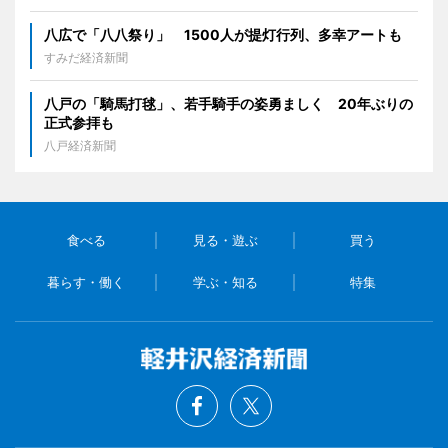
八広で「八八祭り」 1500人が提灯行列、多幸アートも
すみだ経済新聞
八戸の「騎馬打毬」、若手騎手の姿勇ましく 20年ぶりの
正式参拝も
八戸経済新聞
食べる
見る・遊ぶ
買う
暮らす・働く
学ぶ・知る
特集