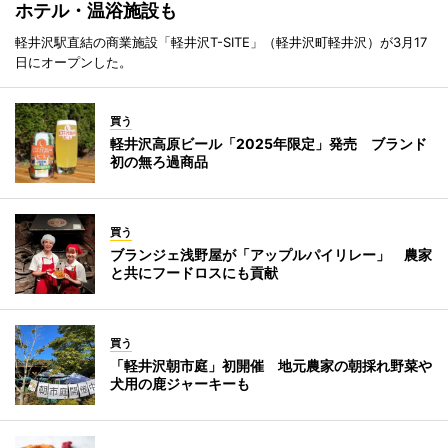
ホテル・温浴施設も
軽井沢駅直結の商業施設「軽井沢T-SITE」（軽井沢町軽井沢）が3月17
日にオープンした。
買う
軽井沢高原ビール「2025年限定」発売 ブランド
初の無ろ過商品
買う
ブランジェ浅野屋が「アップルパイリレー」 農家
と共にフードロスにも貢献
買う
「軽井沢朝市庭」初開催 地元農家の朝採れ野菜や
犬用の鹿ジャーキーも