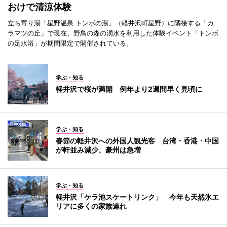
おけで清涼体験
立ち寄り湯「星野温泉 トンボの湯」（軽井沢町星野）に隣接する「カ
ラマツの丘」で現在、野鳥の森の湧水を利用した体験イベント「トンボ
の足水浴」が期間限定で開催されている。
学ぶ・知る
軽井沢で桜が満開 例年より2週間早く見頃に
学ぶ・知る
春節の軽井沢への外国人観光客 台湾・香港・中国
が軒並み減少、豪州は急増
学ぶ・知る
軽井沢「ケラ池スケートリンク」 今年も天然氷エ
リアに多くの家族連れ