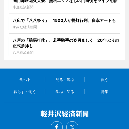
関門海峡花火大会、無料エリアなしの門司側をライブ配信
小倉経済新聞
八広で「八八祭り」 1500人が提灯行列、多幸アートも
すみだ経済新聞
八戸の「騎馬打毬」、若手騎手の姿勇ましく 20年ぶりの
正式参拝も
八戸経済新聞
食べる
見る・遊ぶ
買う
暮らす・働く
学ぶ・知る
特集