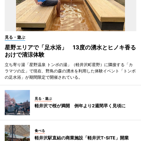
見る・遊ぶ
星野エリアで「足水浴」 13度の湧水とヒノキ香る
おけで清涼体験
立ち寄り湯「星野温泉 トンボの湯」（軽井沢町星野）に隣接する「カ
ラマツの丘」で現在、野鳥の森の湧水を利用した体験イベント「トンボ
の足水浴」が期間限定で開催されている。
見る・遊ぶ
軽井沢で桜が満開 例年より2週間早く見頃に
食べる
軽井沢駅直結の商業施設「軽井沢T-SITE」開業