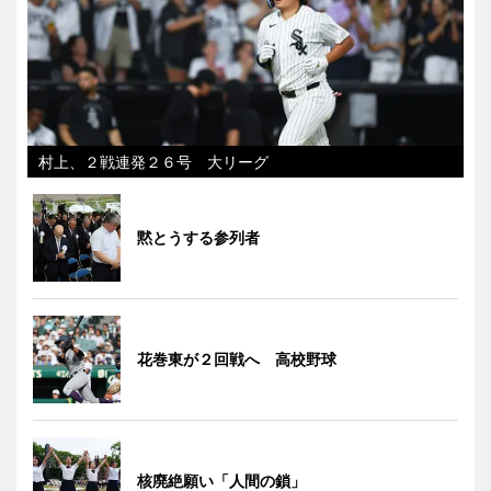
村上、２戦連発２６号 大リーグ
黙とうする参列者
花巻東が２回戦へ 高校野球
核廃絶願い「人間の鎖」