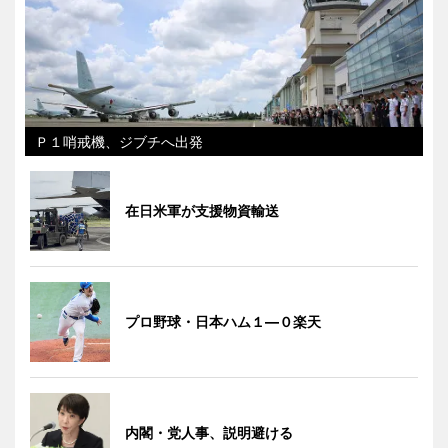
Ｐ１哨戒機、ジブチへ出発
在日米軍が支援物資輸送
プロ野球・日本ハム１―０楽天
内閣・党人事、説明避ける