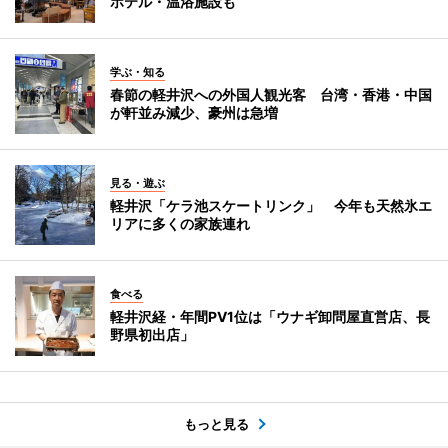
ホテル・温浴施設も
学ぶ・知る
春節の軽井沢への外国人観光客 台湾・香港・中国
が軒並み減少、豪州は急増
見る・遊ぶ
軽井沢「ケラ池スケートリンク」 今年も天然氷エ
リアに多くの家族連れ
食べる
軽井沢経・年間PV1位は「ウナギ卸問屋直営店、長
野県初出店」
もっと見る