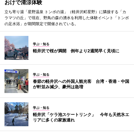
おけで清涼体験
立ち寄り湯「星野温泉 トンボの湯」（軽井沢町星野）に隣接する「カ
ラマツの丘」で現在、野鳥の森の湧水を利用した体験イベント「トンボ
の足水浴」が期間限定で開催されている。
学ぶ・知る
軽井沢で桜が満開 例年より2週間早く見頃に
学ぶ・知る
春節の軽井沢への外国人観光客 台湾・香港・中国
が軒並み減少、豪州は急増
学ぶ・知る
軽井沢「ケラ池スケートリンク」 今年も天然氷エ
リアに多くの家族連れ