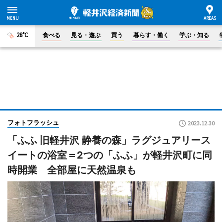
28°C
食べる
見る・遊ぶ
買う
暮らす・働く
学ぶ・知る
フォトフラッシュ
2023.12.30
「ふふ 旧軽井沢 静養の森」ラグジュアリース
イートの浴室＝2つの「ふふ」が軽井沢町に同
時開業 全部屋に天然温泉も