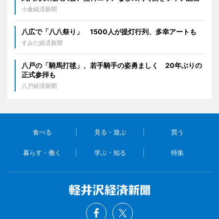
小倉経済新聞
八広で「八八祭り」 1500人が提灯行列、多幸アートも
すみだ経済新聞
八戸の「騎馬打毬」、若手騎手の姿勇ましく 20年ぶりの
正式参拝も
八戸経済新聞
食べる
見る・遊ぶ
買う
暮らす・働く
学ぶ・知る
特集