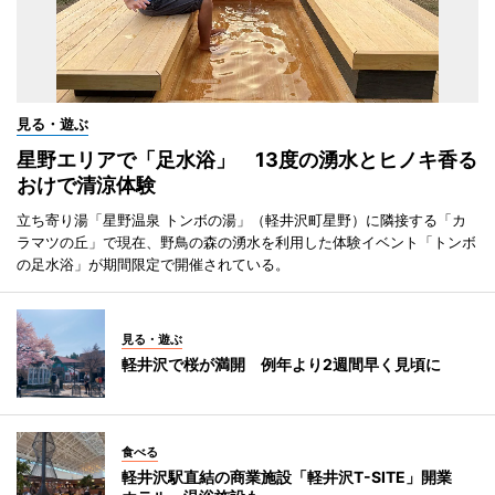
見る・遊ぶ
星野エリアで「足水浴」 13度の湧水とヒノキ香る
おけで清涼体験
立ち寄り湯「星野温泉 トンボの湯」（軽井沢町星野）に隣接する「カ
ラマツの丘」で現在、野鳥の森の湧水を利用した体験イベント「トンボ
の足水浴」が期間限定で開催されている。
見る・遊ぶ
軽井沢で桜が満開 例年より2週間早く見頃に
食べる
軽井沢駅直結の商業施設「軽井沢T-SITE」開業