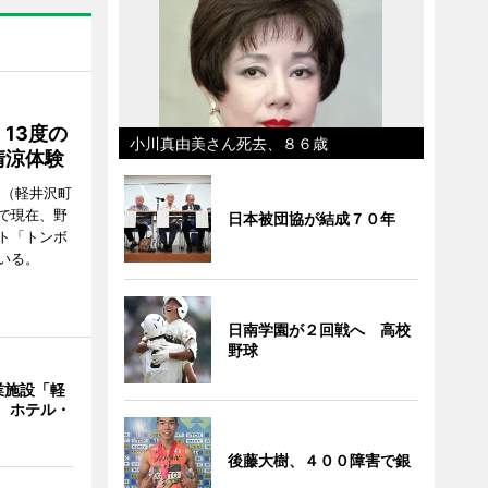
13度の
小川真由美さん死去、８６歳
清涼体験
」（軽井沢町
で現在、野
日本被団協が結成７０年
ト「トンボ
いる。
日南学園が２回戦へ 高校
野球
業施設「軽
業 ホテル・
後藤大樹、４００障害で銀