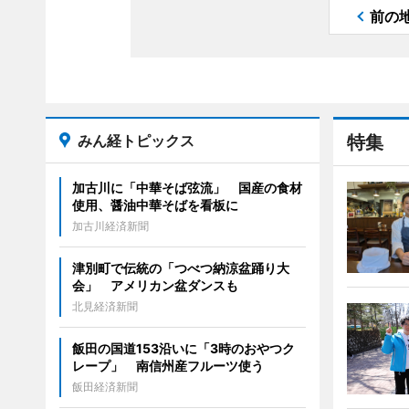
前の
みん経トピックス
特集
加古川に「中華そば弦流」 国産の食材
使用、醤油中華そばを看板に
加古川経済新聞
津別町で伝統の「つべつ納涼盆踊り大
会」 アメリカン盆ダンスも
北見経済新聞
飯田の国道153沿いに「3時のおやつク
レープ」 南信州産フルーツ使う
飯田経済新聞