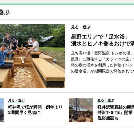
遊ぶ
見る・遊ぶ
星野エリアで「足水浴」 
湧水とヒノキ香るおけで
立ち寄り湯「星野温泉 トンボの湯
星野）に隣接する「カラマツの丘」
鳥の森の湧水を利用した体験イベン
の足水浴」が期間限定で開催されて
見る・遊ぶ
見る・遊ぶ
軽井沢で桜が満開 例年より
軽井沢駅直結の商
2週間早く見頃に
井沢T-SITE」開
温浴施設も