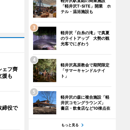
軽井沢駅直結の商業施設
「軽井沢T-SITE」開業 ホ
テル・温浴施設も
軽井沢「白糸の滝」で真夏
のライトアップ 大勢の観
光客でにぎわう
軽井沢高原教会で期間限定
シェフ齊
「サマーキャンドルナイ
支援も
ト」
軽井沢の森に複合施設「軽
井沢コモングラウンズ」
取締役で
書店・飲食店など10棟点在
もっと見る