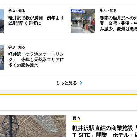
学ぶ・知る
学ぶ・知る
軽井沢で桜が満開 例年より
春節の軽井沢への
2週間早く見頃に
客 台湾・香港・
み減少、豪州は急
学ぶ・知る
軽井沢「ケラ池スケートリン
ク」 今年も天然氷エリアに
多くの家族連れ
もっと見る
買う
軽井沢駅直結の商業施設
T-SITE」開業 ホテル