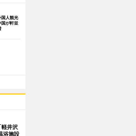
外国人観光
中国が軒並
増
「軽井沢
・温浴施設