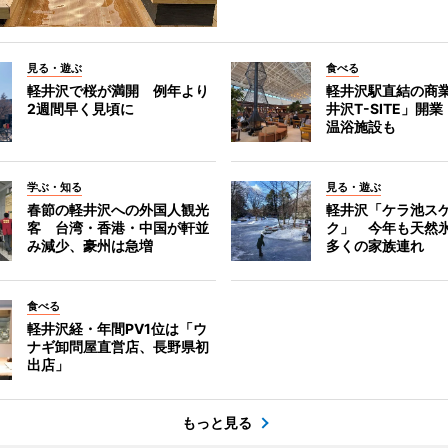
見る・遊ぶ
食べる
軽井沢で桜が満開 例年より
軽井沢駅直結の商
2週間早く見頃に
井沢T-SITE」開
温浴施設も
学ぶ・知る
見る・遊ぶ
春節の軽井沢への外国人観光
軽井沢「ケラ池ス
客 台湾・香港・中国が軒並
ク」 今年も天然
み減少、豪州は急増
多くの家族連れ
食べる
軽井沢経・年間PV1位は「ウ
ナギ卸問屋直営店、長野県初
出店」
もっと見る