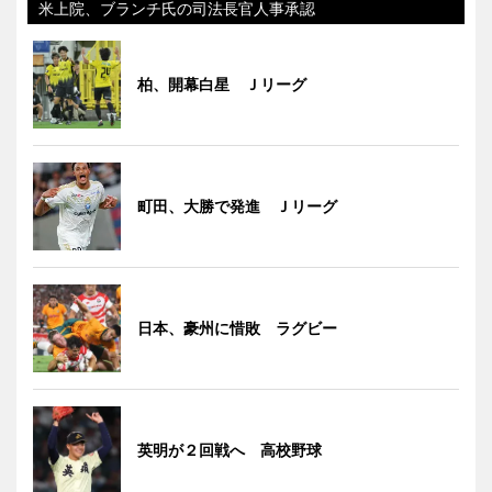
米上院、ブランチ氏の司法長官人事承認
柏、開幕白星 Ｊリーグ
町田、大勝で発進 Ｊリーグ
日本、豪州に惜敗 ラグビー
英明が２回戦へ 高校野球