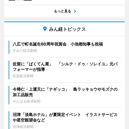
もっと見る
みん経トピックス
八広で町名誕生60周年祝賀会 小池都知事も祝福
すみだ経済新聞
佐賀に「ばくてん屋」 「シルク・ドゥ・ソレイユ」元パ
フォーマーが指導
佐賀経済新聞
今帰仁・上運天に「ナギッコ」 島ラッキョウやモズクの
加工品販売
やんばる経済新聞
沼津「淡島ホテル」が夏限定イベント イラストサービス
や星空観望会など
沼津経済新聞