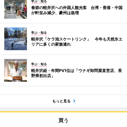
学ぶ・知る
春節の軽井沢への外国人観光客 台湾・香港・中国
が軒並み減少、豪州は急増
学ぶ・知る
軽井沢「ケラ池スケートリンク」 今年も天然氷エ
リアに多くの家族連れ
学ぶ・知る
軽井沢経・年間PV1位は「ウナギ卸問屋直営店、長
野県初出店」
もっと見る
買う