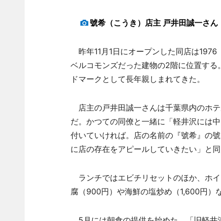
號希（こうき）店主 戸井田誠一さん
昨年11月1日にオープンした同店は1976
ベルコモンズだった建物の2階に位置する
ドマークとして長年親しまれてきた。
店主の戸井田誠一さんは千葉県内のホテ
だ。かつての同僚と一緒に「軽井沢には中
付いていければ。店の名前の『號希』の號
に店の存在をアピールしていきたい」と同
ランチではエビチリセットのほか、ホイコ
腐（900円）や海鮮の塩炒め（1,600円
5月には朝食の提供を始めた。「旧軽井