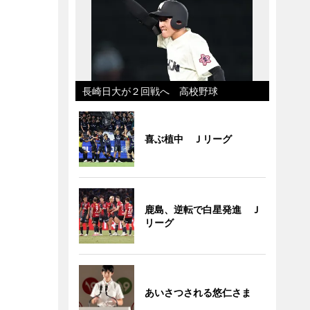
長崎日大が２回戦へ 高校野球
喜ぶ植中 Ｊリーグ
鹿島、逆転で白星発進 Ｊ
リーグ
あいさつされる悠仁さま