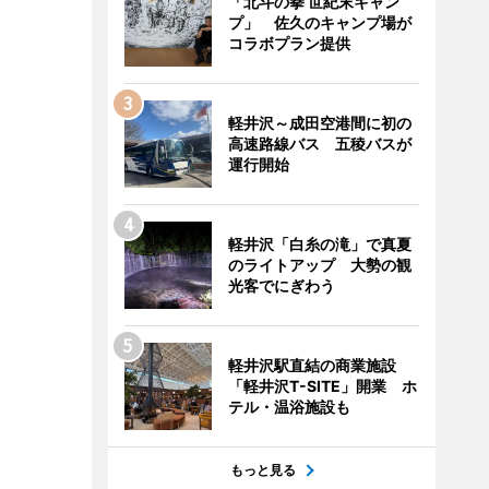
「北斗の拳 世紀末キャン
プ」 佐久のキャンプ場が
コラボプラン提供
軽井沢～成田空港間に初の
高速路線バス 五稜バスが
運行開始
軽井沢「白糸の滝」で真夏
のライトアップ 大勢の観
光客でにぎわう
軽井沢駅直結の商業施設
「軽井沢T-SITE」開業 ホ
テル・温浴施設も
もっと見る