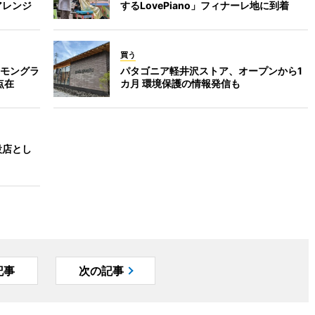
アレンジ
するLovePiano」フィナーレ地に到着
買う
モングラ
パタゴニア軽井沢ストア、オープンから1
点在
カ月 環境保護の情報発信も
設店とし
記事
次の記事