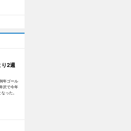
り2週
例年ゴール
井沢で今年
となった。