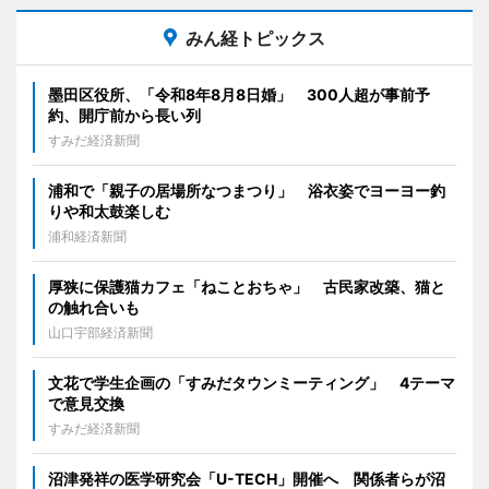
みん経トピックス
墨田区役所、「令和8年8月8日婚」 300人超が事前予
約、開庁前から長い列
すみだ経済新聞
浦和で「親子の居場所なつまつり」 浴衣姿でヨーヨー釣
りや和太鼓楽しむ
浦和経済新聞
厚狭に保護猫カフェ「ねことおちゃ」 古民家改築、猫と
の触れ合いも
山口宇部経済新聞
文花で学生企画の「すみだタウンミーティング」 4テーマ
で意見交換
すみだ経済新聞
沼津発祥の医学研究会「U-TECH」開催へ 関係者らが沼