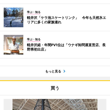
学ぶ・知る
軽井沢「ケラ池スケートリンク」 今年も天然氷エ
リアに多くの家族連れ
学ぶ・知る
軽井沢経・年間PV1位は「ウナギ卸問屋直営店、長
野県初出店」
もっと見る
買う