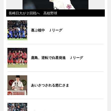
長崎日大が２回戦へ 高校野球
喜ぶ植中 Ｊリーグ
鹿島、逆転で白星発進 Ｊリーグ
あいさつされる悠仁さま