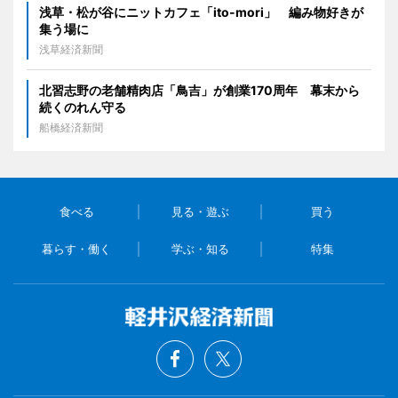
浅草・松が谷にニットカフェ「ito-mori」 編み物好きが
集う場に
浅草経済新聞
北習志野の老舗精肉店「鳥吉」が創業170周年 幕末から
続くのれん守る
船橋経済新聞
食べる
見る・遊ぶ
買う
暮らす・働く
学ぶ・知る
特集