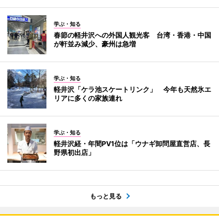
学ぶ・知る
春節の軽井沢への外国人観光客 台湾・香港・中国
が軒並み減少、豪州は急増
学ぶ・知る
軽井沢「ケラ池スケートリンク」 今年も天然氷エ
リアに多くの家族連れ
学ぶ・知る
軽井沢経・年間PV1位は「ウナギ卸問屋直営店、長
野県初出店」
もっと見る