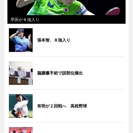
早田が８強入り
張本智、８強入り
脳腫瘍手術で誤部位摘出
有明が２回戦へ 高校野球