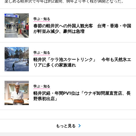
楽しめる軽井沢で今年は約2週間、例年より早く桜が満開となった。
学ぶ・知る
春節の軽井沢への外国人観光客 台湾・香港・中国
が軒並み減少、豪州は急増
学ぶ・知る
軽井沢「ケラ池スケートリンク」 今年も天然氷エ
リアに多くの家族連れ
学ぶ・知る
軽井沢経・年間PV1位は「ウナギ卸問屋直営店、長
野県初出店」
もっと見る