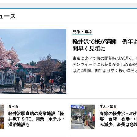
ュース
見る・遊ぶ
軽井沢で桜が満開 例年よ
間早く見頃に
東京に比べて桜の開花時期が遅く、
デンウイークにも花見が楽しめる軽
は約2週間、例年より早く桜が満開
食べる
学ぶ・知る
軽井沢駅直結の商業施設「軽
春節の軽井沢への
井沢T-SITE」開業 ホテル・
客 台湾・香港・
温浴施設も
み減少、豪州は急