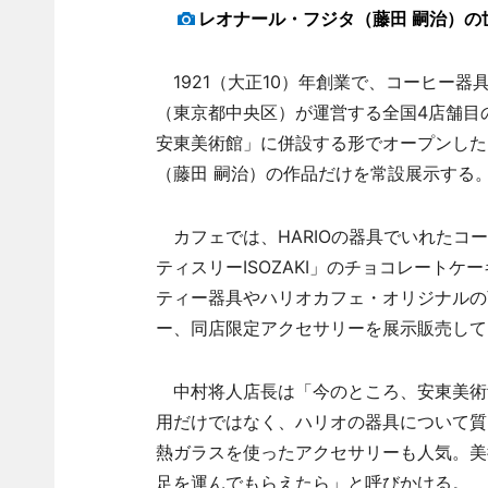
レオナール・フジタ（藤田 嗣治）
1921（大正10）年創業で、コーヒー器
（東京都中央区）が運営する全国4店舗目
安東美術館」に併設する形でオープンした
（藤田 嗣治）の作品だけを常設展示する
カフェでは、HARIOの器具でいれたコ
ティスリーISOZAKI」のチョコレート
ティー器具やハリオカフェ・オリジナルの商品、「
ー、同店限定アクセサリーを展示販売して
中村将人店長は「今のところ、安東美術
用だけではなく、ハリオの器具について質
熱ガラスを使ったアクセサリーも人気。美
足を運んでもらえたら」と呼びかける。