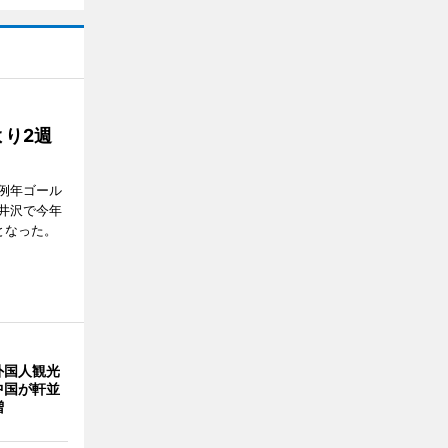
り2週
例年ゴール
井沢で今年
となった。
外国人観光
中国が軒並
増