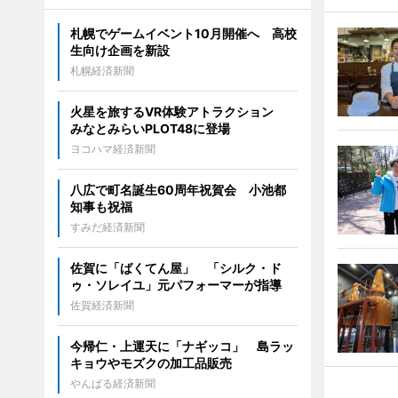
札幌でゲームイベント10月開催へ 高校
生向け企画を新設
札幌経済新聞
火星を旅するVR体験アトラクション
みなとみらいPLOT48に登場
ヨコハマ経済新聞
八広で町名誕生60周年祝賀会 小池都
知事も祝福
すみだ経済新聞
佐賀に「ばくてん屋」 「シルク・ド
ゥ・ソレイユ」元パフォーマーが指導
佐賀経済新聞
今帰仁・上運天に「ナギッコ」 島ラッ
キョウやモズクの加工品販売
やんばる経済新聞