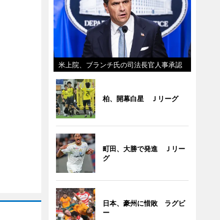
米上院、ブランチ氏の司法長官人事承認
柏、開幕白星 Ｊリーグ
町田、大勝で発進 Ｊリー
グ
日本、豪州に惜敗 ラグビ
ー