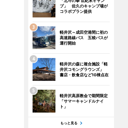
「北斗の拳 世紀末キャン
プ」 佐久のキャンプ場が
コラボプラン提供
軽井沢～成田空港間に初の
高速路線バス 五稜バスが
運行開始
軽井沢の森に複合施設「軽
井沢コモングラウンズ」
書店・飲食店など10棟点在
軽井沢高原教会で期間限定
「サマーキャンドルナイ
ト」
もっと見る